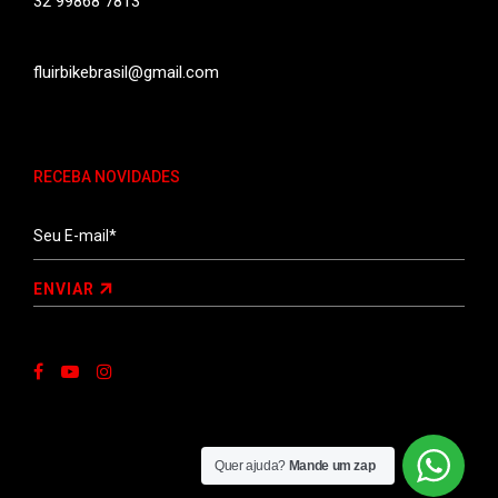
32 99868 7813
fluirbikebrasil@gmail.com
RECEBA NOVIDADES
ENVIAR
Quer ajuda?
Mande um zap